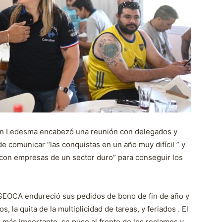
bén Ledesma encabezó una reunión con delegados y
de comunicar “las conquistas en un año muy difícil ” y
con empresas de un sector duro” para conseguir los
el SEOCA endureció sus pedidos de bono de fin de año y
la quita de la multiplicidad de tareas, y feriados . El
o más importante, se puso al frente de los reclamos y