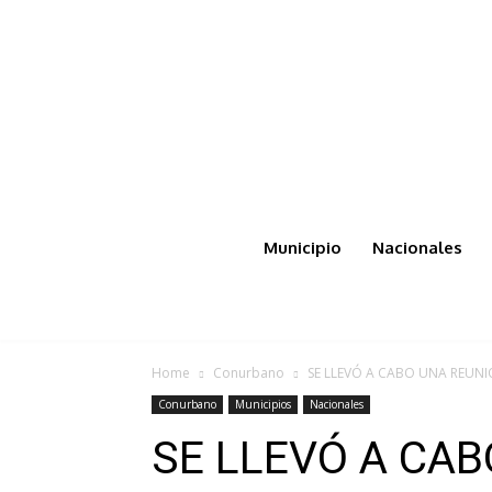
Municipio
Nacionales
Home
Conurbano
SE LLEVÓ A CABO UNA REUNI
Conurbano
Municipios
Nacionales
SE LLEVÓ A CAB