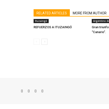
RELATED ARTICLES
MORE FROM AUTHOR
Ituzaingó
Argentino d
REFUERZOS A ITUZAINGÓ
Gran triunfo
“Canario”.
© Newspaper WordPress Theme by TagDiv