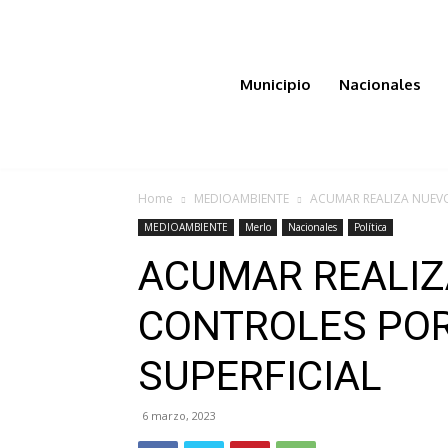
Municipio
Nacionales
Home
MEDIOAMBIENTE
ACUMAR REALIZA NUEVO
MEDIOAMBIENTE
Merlo
Nacionales
Política
ACUMAR REALI
CONTROLES POR
SUPERFICIAL
6 marzo, 2023