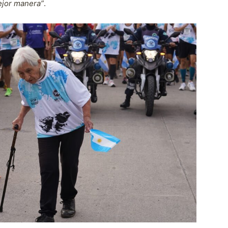
ejor manera”
.