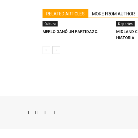
RELATED ARTICLES
MORE FROM AUTHOR
Cultura
Deportes
MERLO GANÓ UN PARTIDAZO.
MIDLAND C
HISTORIA
© Newspaper WordPress Theme by TagDiv