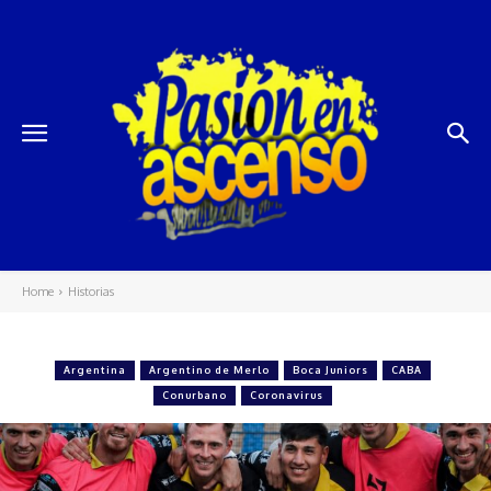
Home
Historias
Historias
Argentina
Argentino de Merlo
Boca Juniors
CABA
Conurbano
Coronavirus