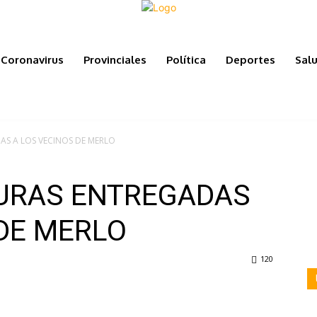
Coronavirus
Provinciales
Política
Deportes
Sal
AS A LOS VECINOS DE MERLO
URAS ENTREGADAS
 DE MERLO
120