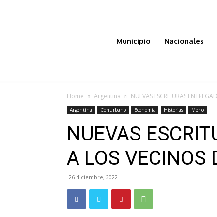
Municipio
Nacionales
Home
Argentina
NUEVAS ESCRITURAS ENTREGAD
Argentina
Conurbano
Economía
Historias
Merlo
NUEVAS ESCRIT
A LOS VECINOS
26 diciembre, 2022